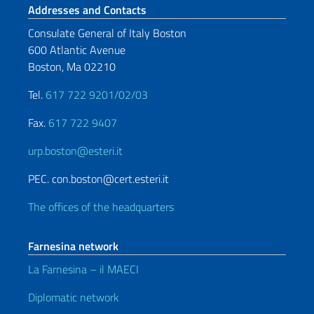
Footer section
Addresses and Contacts
Consulate General of Italy Boston
600 Atlantic Avenue
Boston, Ma 02210
Tel.
617 722 9201/02/03
Fax.
617 722 9407
urp.boston@esteri.it
PEC. con.boston@cert.esteri.it
The offices of the headquarters
Farnesina network
La Farnesina – il MAECI
Diplomatic network