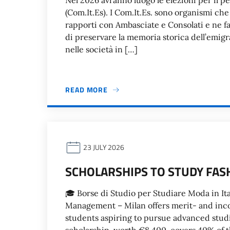
Nel 2026 avranno luogo le elezioni per il per
(Com.It.Es). I Com.It.Es. sono organismi che
rapporti con Ambasciate e Consolati e ne fa
di preservare la memoria storica dell’emigra
nelle società in […]
READ MORE
23 JULY 2026
SCHOLARSHIPS TO STUDY FASH
🎓 Borse di Studio per Studiare Moda in Ital
Management – Milan offers merit- and inco
students aspiring to pursue advanced stud