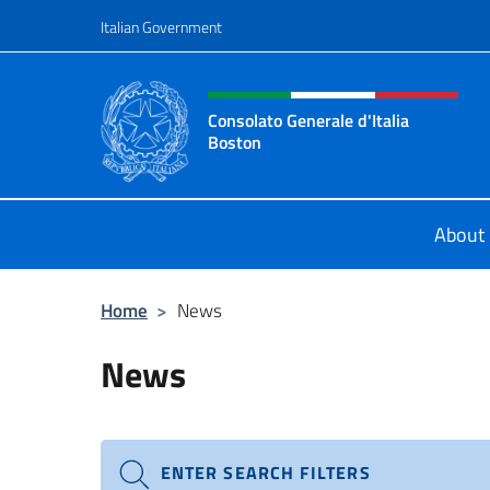
Go to content
Italian Government
Header, social and menu o
Consolato Generale d'Italia
Boston
Il sito ufficiale del Consolato Gener
About 
Home
>
News
News
ENTER SEARCH FILTERS