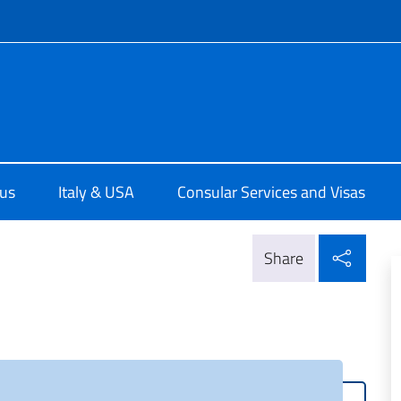
f site
ale d'Italia a Boston
us
Italy & USA
Consular Services and Visas
Shar
Share