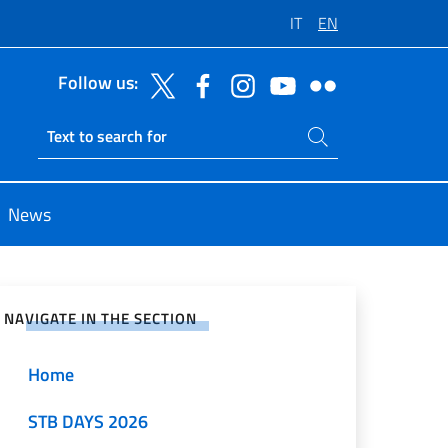
IT
EN
Follow us:
Search on site
Ricerca sito live
News
e on Social Network
NAVIGATE IN THE SECTION
Home
STB DAYS 2026