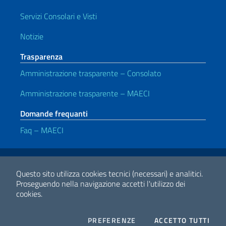
Servizi Consolari e Visti
Notizie
Trasparenza
Amministrazione trasparente – Consolato
Amministrazione trasparente – MAECI
Domande frequanti
Faq – MAECI
Link Utili
Note legali
Privacy e cookie policy
Dichiarazione di accessibilità
Questo sito utilizza cookies tecnici (necessari) e analitici.
Proseguendo nella navigazione accetti l'utilizzo dei
cookies.
2026 Copyright Ministero degli Affari Esteri e della Cooperazione
Internazionale
COOKIES
I CO
PREFERENZE
ACCETTO TUTTI