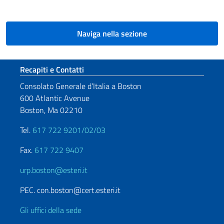
Naviga nella sezione
Sezione footer
Recapiti e Contatti
Consolato Generale d’Italia a Boston
600 Atlantic Avenue
Boston, Ma 02210
Tel.
617 722 9201/02/03
Fax.
617 722 9407
urp.boston@esteri.it
PEC. con.boston@cert.esteri.it
Gli uffici della sede