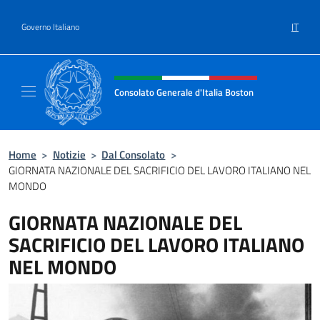
Salta al contenuto
IT
Governo Italiano
Intestazione sito, social e menù
Consolato Generale d'Italia Boston
Il sito ufficiale del Consolato Generale d'Ita
Home
>
Notizie
>
Dal Consolato
>
GIORNATA NAZIONALE DEL SACRIFICIO DEL LAVORO ITALIANO NEL
MONDO
GIORNATA NAZIONALE DEL
SACRIFICIO DEL LAVORO ITALIANO
NEL MONDO