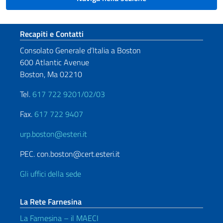
Sezione footer
Recapiti e Contatti
Consolato Generale d’Italia a Boston
600 Atlantic Avenue
Boston, Ma 02210
Tel.
617 722 9201/02/03
Fax.
617 722 9407
urp.boston@esteri.it
PEC. con.boston@cert.esteri.it
Gli uffici della sede
La Rete Farnesina
La Farnesina – il MAECI