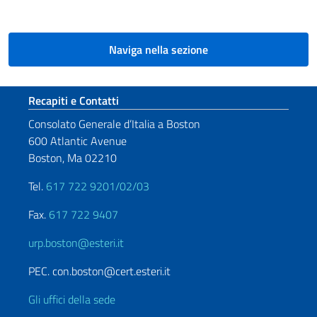
Naviga nella sezione
Sezione footer
Recapiti e Contatti
Consolato Generale d’Italia a Boston
600 Atlantic Avenue
Boston, Ma 02210
Tel.
617 722 9201/02/03
Fax.
617 722 9407
urp.boston@esteri.it
PEC. con.boston@cert.esteri.it
Gli uffici della sede