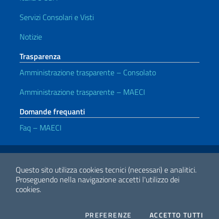
Servizi Consolari e Visti
Notizie
Trasparenza
Amministrazione trasparente – Consolato
Amministrazione trasparente – MAECI
Domande frequanti
Faq – MAECI
Link Utili
Note legali
Privacy e cookie policy
Dichiarazione di accessibilità
Questo sito utilizza cookies tecnici (necessari) e analitici.
Proseguendo nella navigazione accetti l'utilizzo dei
cookies.
2026 Copyright Ministero degli Affari Esteri e della Cooperazione
Internazionale
COOKIES
I CO
PREFERENZE
ACCETTO TUTTI