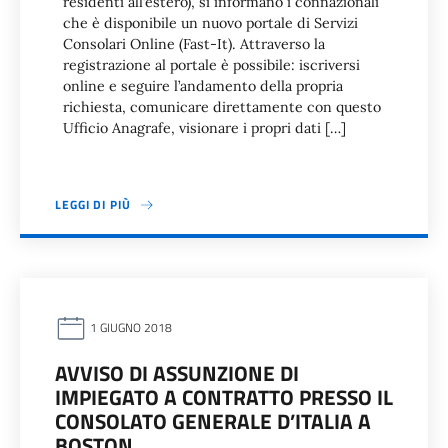
residenti all’estero), si informano i connazionali
che è disponibile un nuovo portale di Servizi
Consolari Online (Fast-It). Attraverso la
registrazione al portale è possibile: iscriversi
online e seguire l’andamento della propria
richiesta, comunicare direttamente con questo
Ufficio Anagrafe, visionare i propri dati […]
LEGGI DI PIÙ
1 GIUGNO 2018
AVVISO DI ASSUNZIONE DI
IMPIEGATO A CONTRATTO PRESSO IL
CONSOLATO GENERALE D’ITALIA A
BOSTON