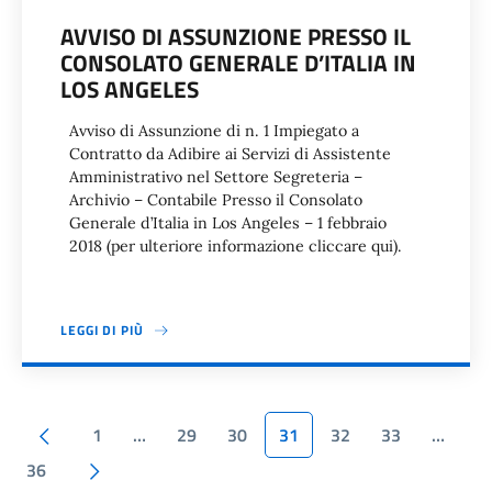
AVVISO DI ASSUNZIONE PRESSO IL
CONSOLATO GENERALE D’ITALIA IN
LOS ANGELES
Avviso di Assunzione di n. 1 Impiegato a
Contratto da Adibire ai Servizi di Assistente
Amministrativo nel Settore Segreteria –
Archivio – Contabile Presso il Consolato
Generale d’Italia in Los Angeles – 1 febbraio
2018 (per ulteriore informazione cliccare qui).
LEGGI DI PIÙ
Paginazione
Pagina precedente
1
…
29
30
31
32
33
…
Pagina successiva
36