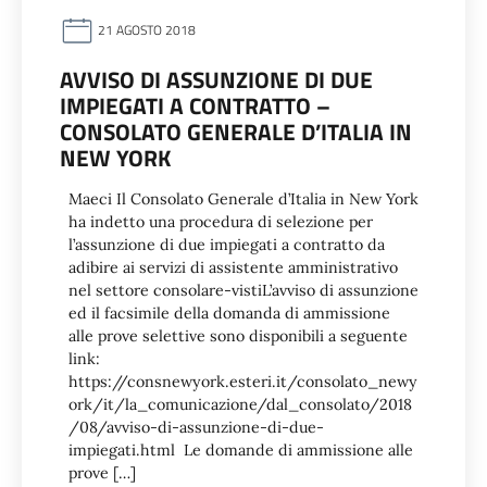
21 AGOSTO 2018
AVVISO DI ASSUNZIONE DI DUE
IMPIEGATI A CONTRATTO –
CONSOLATO GENERALE D’ITALIA IN
NEW YORK
Maeci Il Consolato Generale d’Italia in New York
ha indetto una procedura di selezione per
l’assunzione di due impiegati a contratto da
adibire ai servizi di assistente amministrativo
nel settore consolare-vistiL’avviso di assunzione
ed il facsimile della domanda di ammissione
alle prove selettive sono disponibili a seguente
link:
https://consnewyork.esteri.it/consolato_newy
ork/it/la_comunicazione/dal_consolato/2018
/08/avviso-di-assunzione-di-due-
impiegati.html Le domande di ammissione alle
prove […]